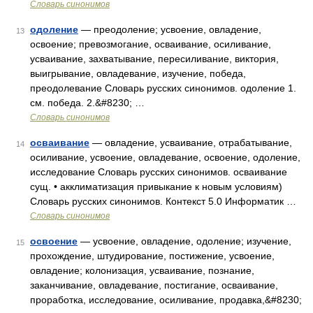
Словарь синонимов
одоление
— преодоление; усвоение, овладение,
13
освоение; превозмогание, осваивание, осиливание,
усваивание, захватывание, пересиливание, виктория,
выигрывание, овладевание, изучение, победа,
преодолевание Словарь русских синонимов. одоление 1.
см. победа. 2.&#8230; …
Словарь синонимов
осваивание
— овладение, усваивание, отрабатывание,
14
осиливание, усвоение, овладевание, освоение, одоление,
исследование Словарь русских синонимов. осваивание
сущ. • акклиматизация привыкание к новым условиям)
Словарь русских синонимов. Контекст 5.0 Информатик …
Словарь синонимов
освоение
— усвоение, овладение, одоление; изучение,
15
прохождение, штудирование, постижение, усвоение,
овладение; колонизация, усваивание, познание,
заканчивание, овладевание, постигание, осваивание,
проработка, исследование, осиливание, продавка,&#8230;